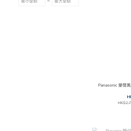
~
Panasonic 樂聲
H
HK$2,7