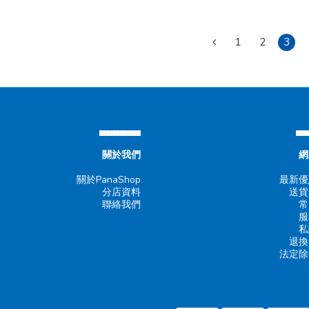
1
2
3
▄▄▄▄▄▄
▄
關於我們
網
關於PanaShop
最新優
分店資料
送貨
聯絡我們
常
服
私
退換
法定除