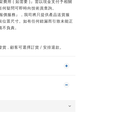
架費用 ( 如需要 )』需以現金支付予相關
任何疑問可即時向技術員查詢。
位報價服務』，我司將只提供產品送貨服
裝位置尺寸。如有任何錯漏而引致未能正
概不負責。
 , 顧客可選擇訂貨 / 安排退款。