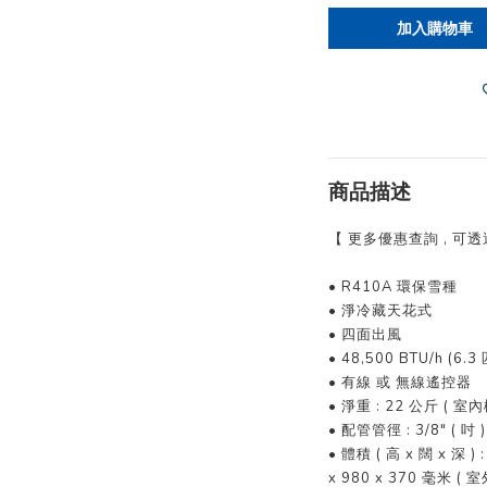
加入購物車
商品描述
【 更多優惠查詢 , 可
• R410A 環保雪種
• 淨冷藏天花式
• 四面出風
• 48,500 BTU/h (6.3 
• 有線 或 無線遙控器
• 淨重 : 22 公斤 ( 室內機
• 配管管徑 : 3/8" ( 吋 )
• 體積 ( 高 x 闊 x 深 ) 
x 980 x 370 毫米 ( 室外