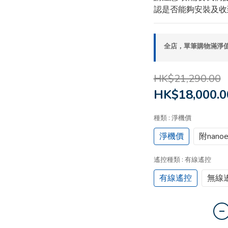
認是否能夠安裝及收
全店，單筆購物滿淨值H
HK$21,290.00
HK$18,000.0
種類
: 淨機價
淨機價
附nan
遙控種類
: 有線遙控
有線遙控
無線