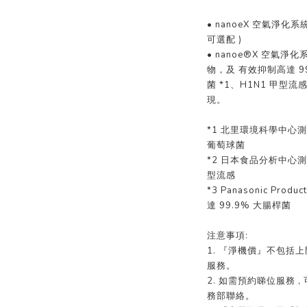
• nanoeX 空氣淨化系統 ,
可選配 )
• nanoe®X 空氣
物，及 有效抑制高達 99
菌 *1、H1N1 甲型流
現。
*1 北里環境科學中心測試
葡萄球菌
*2 日本食品分析中心測試
型流感
*3 Panasonic Prod
達 99.9% 大腸桿菌
注意事項:
1. 『淨機價』不包括
服務。
2. 如需預約睇位服務 , 可
務部聯絡。