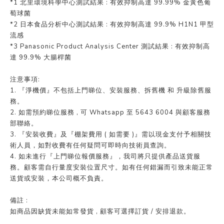
*1 北里環境科學中心測試結果 : 有效抑制高達 99.99% 金黃色葡
萄球菌
*2 日本食品分析中心測試結果 : 有效抑制高達 99.9% H1N1 甲型
流感
*3 Panasonic Product Analysis Center 測試結果 : 有效抑制高
達 99.9% 大腸桿菌
注意事項:
1. 『淨機價』不包括上門睇位、安裝服務、拆舊機 和 升級除舊服
務。
2. 如需預約睇位服務 , 可 Whatsapp 至 5643 6004 與顧客服務
部聯絡。
3. 『安裝收費』及『棚架費用 ( 如需要 )』需以現金支付予相關技
術人員，如對收費有任何疑問可即時向技術員查詢。
4. 如未進行『上門睇位報價服務』，我司將只提供產品送貨服
務。顧客需自行量度安裝位置尺寸。如有任何錯漏而引致未能正常
送貨或安裝，本公司概不負責。
備註 :
如商品因缺貨未能如常發貨 , 顧客可選擇訂貨 / 安排退款。