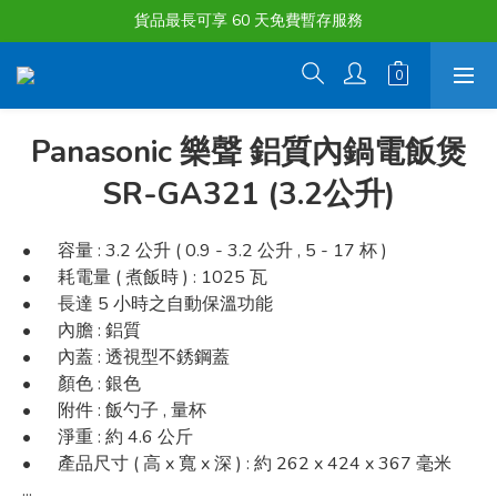
購物滿淨值HK $1500或以上 , 即可享一次免費標準送貨服務。
貨品最長可享 60 天免費暫存服務
購物滿淨值HK $1500或以上 , 即可享一次免費標準送貨服務。
Panasonic 樂聲 鋁質內鍋電飯煲
SR-GA321 (3.2公升)
•	容量 : 3.2 公升 ( 0.9 - 3.2 公升 , 5 - 17 杯 )
•	耗電量 ( 煮飯時 ) : 1025 瓦
•	長達 5 小時之自動保溫功能
•	內膽 : 鋁質
•	內蓋 : 透視型不銹鋼蓋
•	顏色 : 銀色
•	附件 : 飯勺子 , 量杯
•	淨重 : 約 4.6 公斤
•	產品尺寸 ( 高 x 寬 x 深 ) : 約 262 x 424 x 367 毫米
...