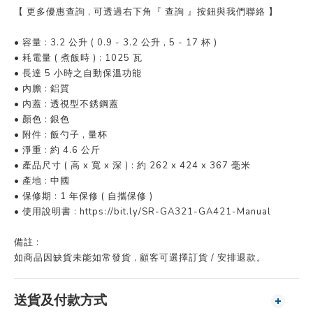
【 更多優惠查詢 , 可透過右下角『 查詢 』按鈕與我們聯絡 】
• 容量 : 3.2 公升 ( 0.9 - 3.2 公升 , 5 - 17 杯 )
• 耗電量 ( 煮飯時 ) : 1025 瓦
• 長達 5 小時之自動保溫功能
• 內膽 : 鋁質
• 內蓋 : 透視型不銹鋼蓋
• 顏色 : 銀色
• 附件 : 飯勺子 , 量杯
• 淨重 : 約 4.6 公斤
• 產品尺寸 ( 高 x 寬 x 深 ) : 約 262 x 424 x 367 毫米
• 產地 : 中國
• 保修期 : 1 年保修 ( 自攜保修 )
• 使用說明書 : https://bit.ly/SR-GA321-GA421-Manual
備註 :
如商品因缺貨未能如常發貨 , 顧客可選擇訂貨 / 安排退款。
送貨及付款方式