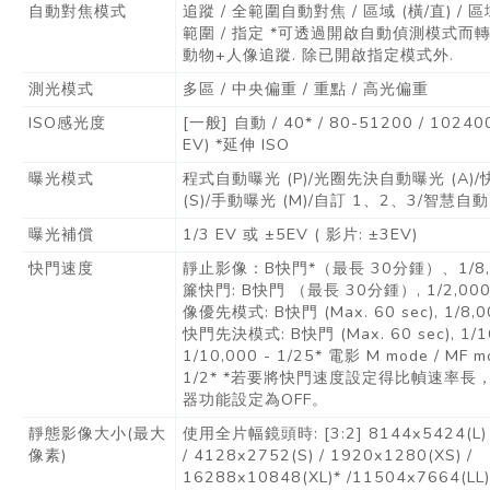
自動對焦模式
追蹤 / 全範圍自動對焦 / 區域 (橫/直) / 區域 
範圍 / 指定 *可透過開啟自動偵測模式而轉
動物+人像追蹤. 除已開啟指定模式外.
測光模式
多區 / 中央偏重 / 重點 / 高光偏重
ISO感光度
[一般] 自動 / 40* / 80-51200 / 10240
EV) *延伸 ISO
曝光模式
程式自動曝光 (P)/光圈先決自動曝光 (A
(S)/手動曝光 (M)/自訂 1、2、3/智慧自動
曝光補償
1/3 EV 或 ±5EV ( 影片: ±3EV)
快門速度
靜止影像：B快門*（最長 30分鍾）、1/8,0
簾快門: B快門 （最長 30分鍾）, 1/2,00
像優先模式: B快門 (Max. 60 sec), 1/8,
快門先決模式: B快門 (Max. 60 sec), 1/16
1/10,000 - 1/25* 電影 M mode / MF mo
1/2* *若要將快門速度設定得比幀速率
器功能設定為OFF。
靜態影像大小(最大
使用全片幅鏡頭時: [3:2] 8144x5424(L) 
像素)
/ 4128x2752(S) / 1920x1280(XS) /
16288x10848(XL)* /11504x7664(