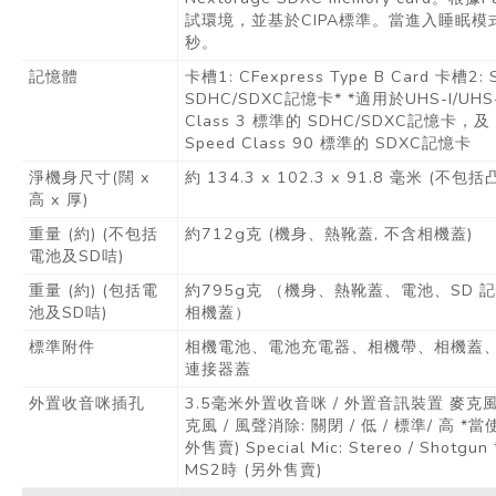
試環境，並基於CIPA標準。當進入睡眠模
秒。
記憶體
卡槽1: CFexpress Type B Card 卡槽2:
SDHC/SDXC記憶卡* *適用於UHS-I/UHS-I
Class 3 標準的 SDHC/SDXC記憶卡，及 UH
Speed Class 90 標準的 SDXC記憶卡
淨機身尺寸(闊 x
約 134.3 x 102.3 x 91.8 毫米 (不包
高 x 厚)
重量 (約) (不包括
約712g克 (機身、熱靴蓋, 不含相機蓋)
電池及SD咭)
重量 (約) (包括電
約795g克 （機身、熱靴蓋、電池、SD 記
池及SD咭)
相機蓋）
標準附件
相機電池、電池充電器、相機帶、相機蓋
連接器蓋
外置收音咪插孔
3.5毫米外置收音咪 / 外置音訊裝置 麥克風 
克風 / 風聲消除: 關閉 / 低 / 標準/ 高 *
外售賣) Special Mic: Stereo / Shot
MS2時 (另外售賣)