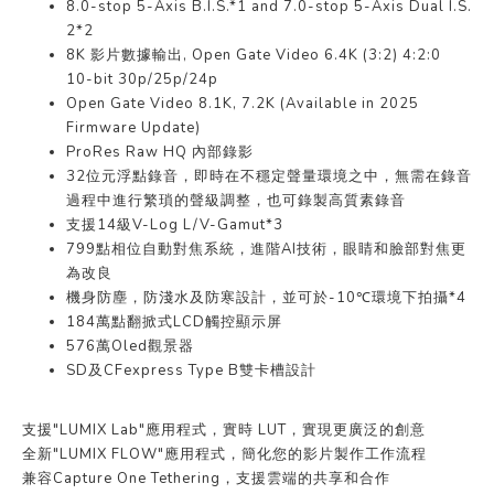
8.0-stop 5-Axis B.I.S.*1 and 7.0-stop 5-Axis Dual I.S.
2*2
8K 影片數據輸出, Open Gate Video 6.4K (3:2) 4:2:0
10-bit 30p/25p/24p
Open Gate Video 8.1K, 7.2K (Available in 2025
Firmware Update)
ProRes Raw HQ 內部錄影
32位元浮點錄音，即時在不穩定聲量環境之中，無需在錄音
過程中進行繁瑣的聲級調整，也可錄製高質素錄音
支援14級V-Log L/V-Gamut*3
799點相位自動對焦系統，進階AI技術，眼睛和臉部對焦更
為改良
機身防塵，防淺水及防寒設計，並可於-10℃環境下拍攝*4
184萬點翻掀式LCD觸控顯示屏
576萬Oled觀景器
SD及CFexpress Type B雙卡槽設計
支援"LUMIX Lab"應用程式，實時 LUT，實現更廣泛的創意
全新"LUMIX FLOW"應用程式，簡化您的影片製作工作流程
兼容Capture One Tethering，支援雲端的共享和合作