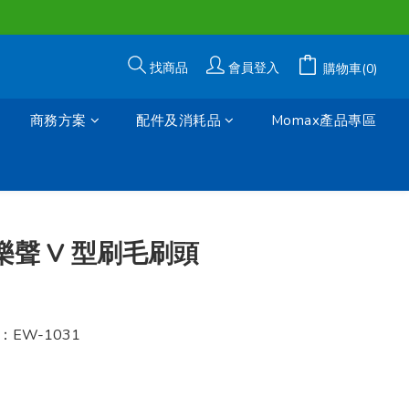
找商品
會員登入
購物車(0)
商務方案
配件及消耗品
Momax產品專區
立即購買
c 樂聲 V 型刷毛刷頭
EW-1031