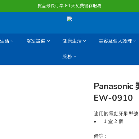
購物滿淨值HK $1500或以上 , 即可享一次免費標準送貨服務。
貨品最長可享 60 天免費暫存服務
購物滿淨值HK $1500或以上 , 即可享一次免費標準送貨服務。
生活
浴室設備
健康生活
美容及個人護理
服務
Panasoni
EW-0910
適用於電動牙刷型號：
•	1 盒 2 個
備註 : 