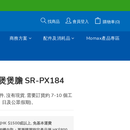
找商品
會員登入
購物車(0)
商務方案
配件及消耗品
Momax產品專區
立即購買
煲膽 SR-PX184
 沒有現貨, 需要訂貨約 7-10 個工
、日及公眾假期)。
K $1500或以上, 免基本運費