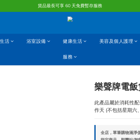
購物滿淨值HK $1500或以上 , 即可享一次免費標準送貨服務。
貨品最長可享 60 天免費暫存服務
購物滿淨值HK $1500或以上 , 即可享一次免費標準送貨服務。
生活
浴室設備
健康生活
美容及個人護理
服務
樂聲牌電飯煲
此產品屬於消耗性配件,
作天 (不包括星期六
全店，單筆購物滿淨值H