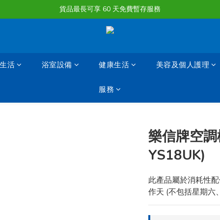
購物滿淨值HK $1500或以上 , 即可享一次免費標準送貨服務。
貨品最長可享 60 天免費暫存服務
購物滿淨值HK $1500或以上 , 即可享一次免費標準送貨服務。
生活
浴室設備
健康生活
美容及個人護理
服務
樂信牌空調機
YS18UK)
此產品屬於消耗性配件,
作天 (不包括星期六