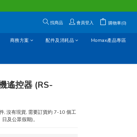
找商品
會員登入
購物車(0)
商務方案
配件及消耗品
Momax產品專區
立即購買
遙控器 (RS-
 沒有現貨, 需要訂貨約 7-10 個工
、日及公眾假期)。