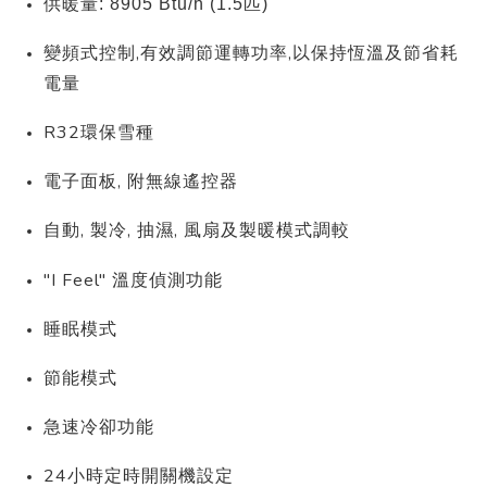
供暖量: 8905 Btu/h (1.5匹)
,
有效調節運轉功率,以保持恆溫及節省耗
變頻式控制
電量
R32環保雪種
電子面板, 附無線遙控器
自動, 製冷, 抽濕, 風扇及製暖模式調較
"I Feel" 溫度偵測功能
睡眠模式
節能模式
急速冷卻功能
24小時定時開關機設定