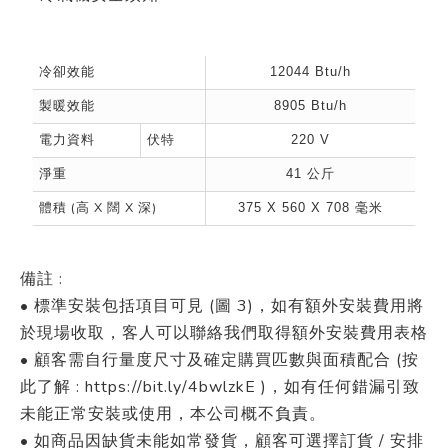
冷卻效能
12044 Btu/h
製暖效能
8905 Btu/h
電力資料
伏特
220 V
淨重
41 公斤
體積 (高 X 闊 X 深)
375 X 560 X 708 毫米
備註 :
• 標準安裝包括項目可見 (圖 3)，如有額外安裝費用將
於現場收取，客人可以聯絡我們取得額外安裝費用表格
• 顧客需自行量度尺寸及確定購買匹數與面積配合 (按
此了解 : https://bit.ly/4bwlzkE )，如有任何錯漏引致
未能正常安裝或使用，本公司概不負責。
• 如商品因缺貨未能如常發貨，顧客可選擇訂貨 / 安排