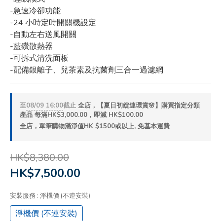
-急速冷卻功能
-24 小時定時開關機設定
-自動左右送風開關
-藍鑽散熱器
-可拆式清洗面板
-配備銀離子、兒茶素及抗菌劑三合一過濾網
至
08/09 16:00
截止
全店，【夏日初綻連環賞🌸】購買指定分類
產品 每滿HK$3,000.00，即減 HK$100.00
全店，單筆購物滿淨值HK $1500或以上, 免基本運費
HK$8,380.00
HK$7,500.00
安裝服務
: 淨機價 (不連安裝)
淨機價 (不連安裝)