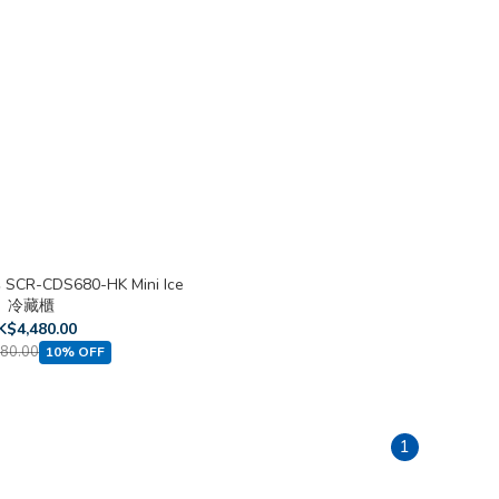
SCR-CDS680-HK Mini Ice
冷藏櫃
K$4,480.00
80.00
10% OFF
1