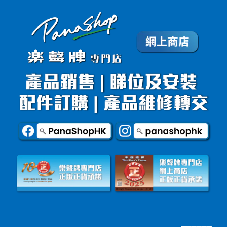
▄▄▄▄▄▄