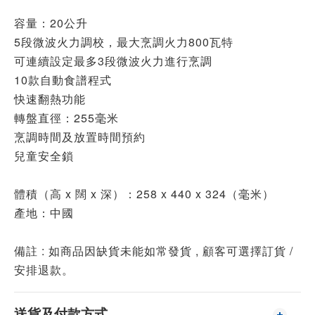
容量：20公升
5段微波火力調校，最大烹調火力800瓦特
可連續設定最多3段微波火力進行烹調
10款自動食譜程式
快速翻熱功能
轉盤直徑：255毫米
烹調時間及放置時間預約
兒童安全鎖
體積（高 x 闊 x 深）：258 x 440 x 324（毫米）
產地：中國
備註 : 如商品因缺貨未能如常發貨 , 顧客可選擇訂貨 /
安排退款。
送貨及付款方式