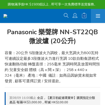
購物滿淨值HK $1500或以上 , 即可享一次免費標準送貨服務。
購物滿淨值HK $1500或以上 , 即可享一次免費標準送貨服務。
貨品最長可享 60 天免費暫存服務
購物滿淨值HK $1500或以上 , 即可享一次免費標準送貨服務。
Panasonic 樂聲牌 NN-ST22QB
微波爐 (20公升)
容量：20公升 5段微波火力調校，最大烹調火力800瓦特 
可連續設定最多3段微波火力進行烹調 10款自動食譜程式 
快速翻熱功能 轉盤直徑：255毫米 烹調時間及放置時間預
約 兒童安全鎖 體積（高 x 闊 x 深）：258 x 440 x 
324（毫米） 產地：中國  備註 :  如商品因缺貨未能如常
發貨 , 顧客可選擇訂貨 / 安排退款。
至
08/09 16:00
截止
全店，【夏日初綻連環賞🌸】購買指定分類
產品 每滿HK$3,000.00，即減 HK$100.00