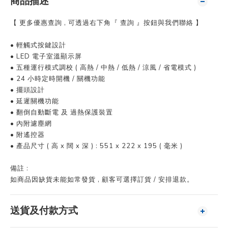
商品描述
【 更多優惠查詢 , 可透過右下角『 查詢 』按鈕與我們聯絡 】
• 輕觸式按鍵設計
• LED 電子室溫顯示屏
• 五種運行模式調校 ( 高熱 / 中熱 / 低熱 / 涼風 / 省電模式 )
• 24 小時定時開機 / 關機功能
• 擺頭設計
• 延遲關機功能
• 翻倒自動斷電 及 過熱保護裝置
• 內附濾塵網
• 附遙控器
• 產品尺寸 ( 高 x 闊 x 深 ) : 551 x 222 x 195 ( 毫米 )
備註 :
如商品因缺貨未能如常發貨 , 顧客可選擇訂貨 / 安排退款。
送貨及付款方式