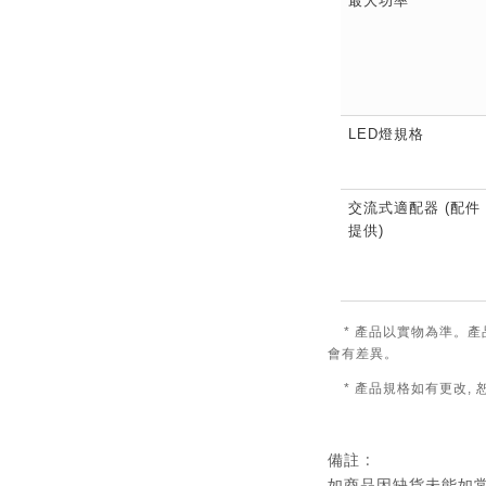
最大功率
LED燈規格
交流式適配器 (配件
提供)
* 產品以實物為準。產
會有差異。
* 產品規格如有更改,
備註 :
如商品因缺貨未能如常發