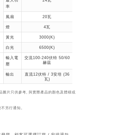
最大功
24瓦
率
風扇
20瓦
燈
4瓦
黃光
3000(K)
白光
6500(K)
輸入電
交流100-240伏特 50/60
赫茲
壓
輸出
直流12伏特 / 3安培 (36
瓦)
品圖片只供參考, 與實際產品的顏色及體積或
 恕不另行通知。
貨 , 顧客可選擇訂貨 / 安排退款。