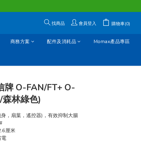
找商品
會員登入
購物車(0)
商務方案
配件及消耗品
Momax產品專區
立即購買
信牌 O-FAN/FT+ O-
吋/森林綠色)
機身，扇葉，遙控器)，有效抑制大腸
#
2.6厘米
省電