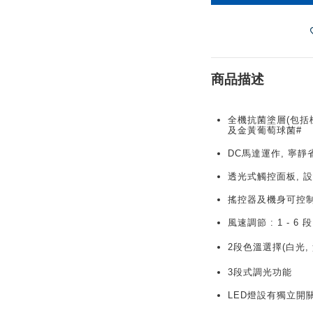
商品描述
全機抗菌塗層(包括
及金黃葡萄球菌#
DC馬達運作, 寧靜
透光式觸控面板, 
搖控器及機身可控制
風速調節 : 1 - 6 段
2段色溫選擇(白
光
,
3段式調光功能
LED燈設有獨立開關