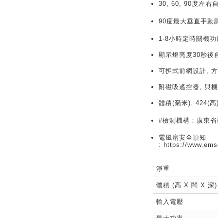
30, 60, 90度
90度
最大
垂直
手動
1-8小時定時關機功
顯示燈亮度30秒後
可拆式前網設計, 
附磁吸遙控器, 與
體積(毫米): 424(高) 
#檢測機構：廣東
電風扇安全須知
:
https://www.ems
淨重
體積 (高 X 闊 X 深)
輸入電壓