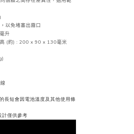
不同個體之間存在差異性，適用範
油
油，以免堵塞出霧口
毫升
(
) : 200 x 90 x 130
高
約
毫米
g)
電線
間的長短會因電池溫度及其他使用條
設計僅供參考