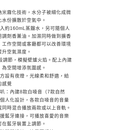
納米霧化技術，水分子被細化成微
化水份擴散於空氣中。
入約
蒸餾水，另可隨個人
160mL
用調劑香薰油。加濕同時做到擴香
、工作空間或客廳都可以改善環境
提升空氣濕度。
段調節，模擬壁爐火焰。配上內建
，為空間增添氛圍感。
方設有夜燈，光線柔和舒適，給
的感覺
叭：內建
款白噪音（
款自然
8
7
個人化設計，各款白噪音的音量
或同時混合播放兩款或以上音軌。
援藍牙連接，可播放喜愛的音樂
可在藍牙裝置上調節。