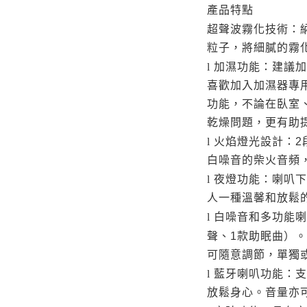
產品特點
超聲波霧化
技術：
粒子，將細膩的霧
加濕功能：建議加
l
喜歡加入加濕器專
功能，不論在臥室
乾燥問題，更有助
火焰燈光設計：
l
2
白噪音的柴火音頻
夜燈功能：喇叭下
l
人一種溫馨和放鬆
白噪音和多功能喇
l
聲、
款助眠曲）。
1
可隨意調節，單獨
藍牙喇叭功能：支
l
放鬆身心。音量亦