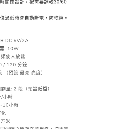
時關閉設計，按需要調較
30/60
位過低時會自動斷電，防乾燒。
B DC 5V/2A
: 10W
器
音頻使人放鬆
0 / 120
分鐘
段
（預設
最亮
亮度）
: 2
噴霧量
段（預設低檔）
/
升
小時
-10
小時
霧化
平方米