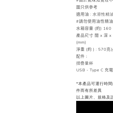
#
由於氣味知覺在
圍只供參考
:
適用油
水溶性精
#
請勿使用油性精
(
) 160
水箱容量
約
x
x
產品尺寸
闊
深
(mm)
(
) : 570
(
淨重
約
克
配件 :
摺疊量杯
USB - Type C
充
*本產品可運行時
件而有所差異
以上圖片、規格及