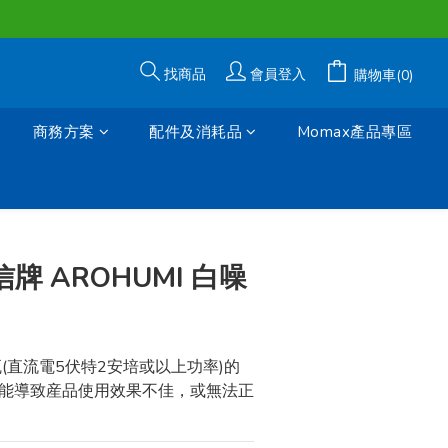
找商品
會員登入
購物車(0)
商務方案
配件及消耗品
Momax產品專區
立即購買
樂信牌 AROHUMI 白噪
(直流電5伏特2安培或以上功率)的
能導致産品使用效果不佳，或無法正