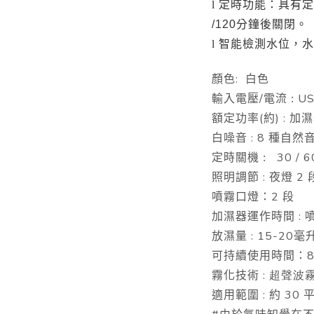
定時功能：具有定
l
後關閉。
/120
分鐘
智能檢測水位，水
l
:
顏色
白色
/
US
輸入電壓
電流 :
(
) :
額定功率
約
加濕
: 8
白噪音
種自然
30 / 6
定時關機 :
:
2
照明調節
夜燈
2
噴霧口燈：
段
:
加濕器運作時間
: 15-20
放濕量
毫
8
可持續使用時間：
:
霧化技術
超聲波
:
30
適用範圍
約